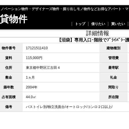
リノベーション物件・デザイナーズ物件・掘り出しモノ物件などお得なアパート・マ
貸物件
トップ
借りたい
買いたい
詳細情報
【沼袋】専用入口･階段でﾌﾟﾗｲﾊﾞｼｰ
物件番号
17121511410
建物種別
賃料
115,000円
管理費
住所
東京都中野区江古田４
最寄駅
敷金
1ヵ月
礼金
築年数
2004年
間取り
占有面積
44.0㎡
所在階
備考
バストイレ別/独立洗面台/オートロック/コンロ２口以上/