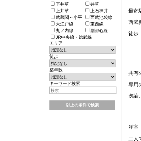
下井草
井草
上井草
上石神井
最寄
武蔵関～小平
西武池袋線
西武
大江戸線
東西線
丸ノ内線
副都心線
徒歩
JR中央線・総武線
エリア
徒歩
築年数
共有の
キーワード検索
専用
勿論、
洋室
二人