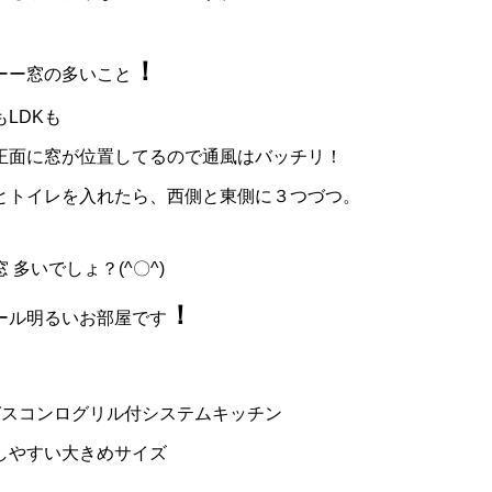
！
ーー窓の多いこと
もLDKも
正面に窓が位置してるので通風はバッチリ！
とトイレを入れたら、西側と東側に３つづつ。
 多いでしょ？(^〇^)
！
ール明るいお部屋です
ガスコンログリル付システムキッチン
しやすい大きめサイズ