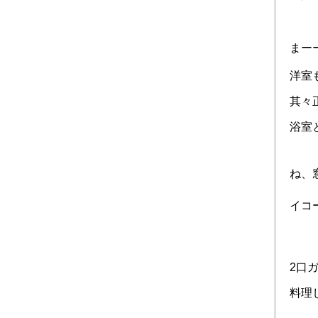
まー
洋室
其々
浴室
ね、窓
イコ
2口
料理