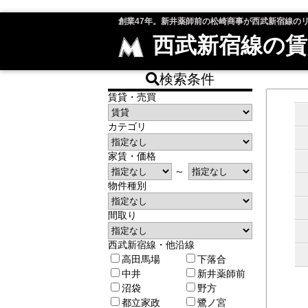
創業47年。新井薬師前の松崎商事が西武新宿線の
西武新宿線の賃
検索条件
賃貸・売買
カテゴリ
家賃・価格
～
物件種別
間取り
西武新宿線・他沿線
高田馬場
下落合
中井
新井薬師前
沼袋
野方
都立家政
鷺ノ宮