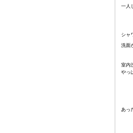
一人
シャ
洗面
室内
やっ
あっ