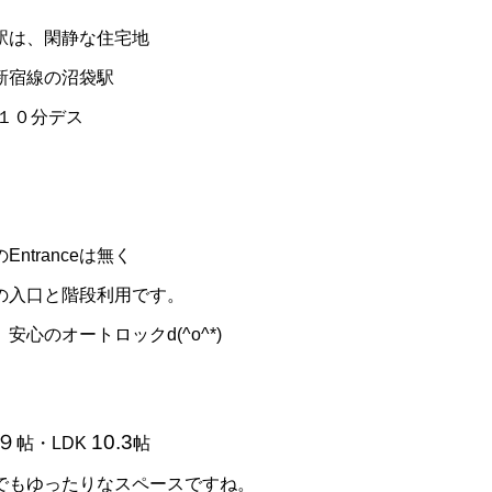
駅は、閑静な住宅地
新宿線の沼袋駅
 １０分デス
Entranceは無く
の入口と階段利用です。
安心のオートロックd(^o^*)
９
10.3
帖・LDK
帖
でもゆったりなスペースですね。