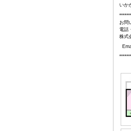
いかが
******
お問
電話
株式会
Ema
******