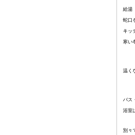
給湯
蛇口
キッ
寒い
温く
バス
浴室
別々