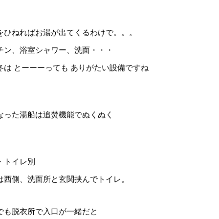
をひねればお湯が出てくるわけで。。。
チン、浴室シャワー、洗面・・・
冬は とーーーっても ありがたい設備ですね
なった湯船は追焚機能でぬくぬく
・トイレ別
は西側、洗面所と玄関挟んでトイレ。
でも脱衣所で入口が一緒だと