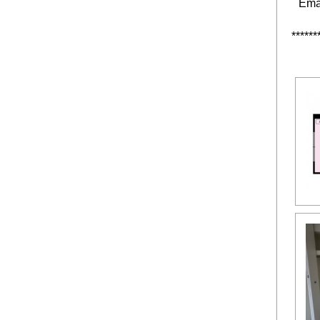
Ema
******