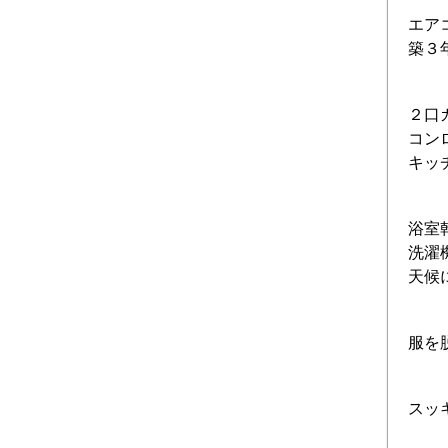
エア
築３
２口
コン
キッ
浴室
洗濯
天候
服を
スッ