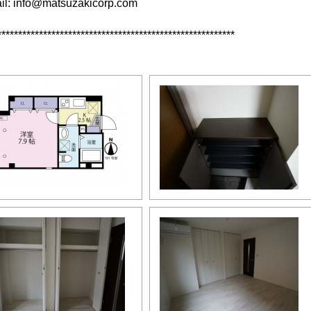
il: info@matsuzakicorp.com
*********************************************************