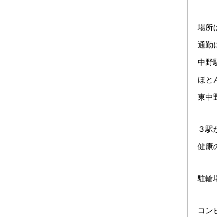
場所
通勤
中野
ほと
東中
３駅
健康の
駐輪
コン