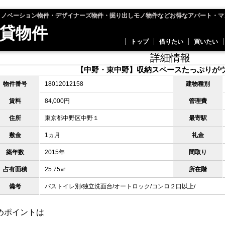
リノベーション物件・デザイナーズ物件・掘り出しモノ物件などお得なアパート・マ
貸物件
トップ
借りたい
買いたい
詳細情報
【中野・東中野】収納スペースたっぷりが
物件番号
18012012158
建物種別
賃料
84,000円
管理費
住所
東京都中野区中野１
最寄駅
敷金
1ヵ月
礼金
築年数
2015年
間取り
占有面積
25.75㎡
所在階
備考
バストイレ別/独立洗面台/オートロック/コンロ２口以上/
めポイントは