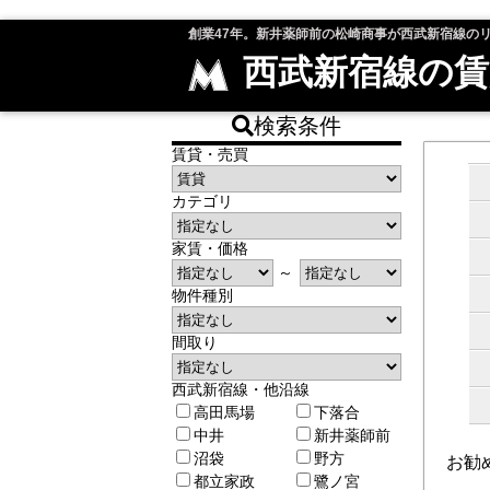
創業47年。新井薬師前の松崎商事が西武新宿線の
西武新宿線の賃
検索条件
賃貸・売買
カテゴリ
家賃・価格
～
物件種別
間取り
西武新宿線・他沿線
高田馬場
下落合
中井
新井薬師前
沼袋
野方
お勧
都立家政
鷺ノ宮