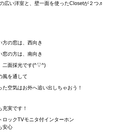
9帖の広い洋室と、
壁一面を使ったClosetが２つ♬
い方の窓は、西向き
い窓の方は、南向き
二面採光です(^▽^)
の風を通して
った空気はお外へ追い出しちゃおう！
も充実です！
トロックTVモニタ付インターホン
も安心