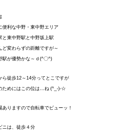
は
に便利な中野・東中野エリア
駅と東中野駅と中野坂上駅
んど変わらずの距離ですが～
野駅が優勢かな～ｄ(^〇^)
から徒歩12～14分ってとこですが
ためにはこの位は…ね (^_-)-☆
場ありますので自転車でピューッ！
ビニは、徒歩４分