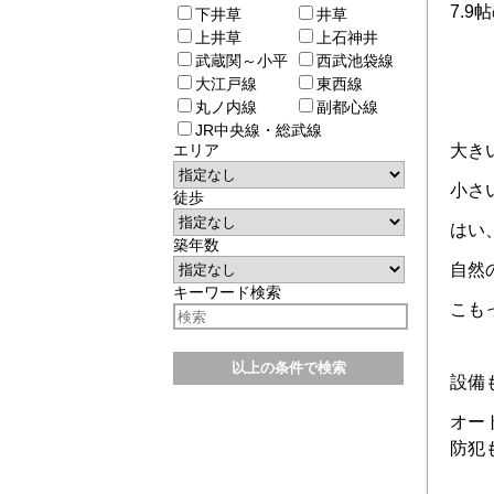
7.
下井草
井草
上井草
上石神井
武蔵関～小平
西武池袋線
大江戸線
東西線
丸ノ内線
副都心線
JR中央線・総武線
エリア
大き
小さ
徒歩
はい、
築年数
自然
キーワード検索
こも
設備
オー
防犯