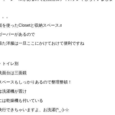
。。。
面を使ったClosetと収納スペース♬
ガーバーがあるので
着た洋服は一旦ここにかけておけて便利ですね
・トイレ別
洗面台は三面鏡
スペースもしっかりあるので整理整頓！
は洗濯機が置け
には乾燥機も付いている
決行できちゃいますよ、お洗濯(^_-)-☆