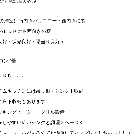
^^)これが二つ目の安心★
5帖の洋室は南向きバルコニー・西向きに窓
帖のＬＤＫにも西向きの窓
良好・採光良好・陽当り良好♬
コン2基
ＬＤＫ。。。
テムキッチンには吊り棚・シンク下収納
て床下収納もあります！
クッキングヒーター・グリル設備
がしやすい広いシンクと調理スペース♬
チャーレールがあるのでお洒落にディスプレイしちゃいましょ（