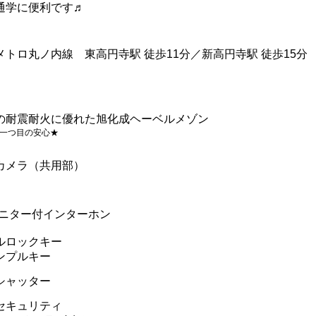
通学に便利です♬
メトロ丸ノ内線 東高円寺駅 徒歩11分／新高円寺駅 徒歩15分
の耐震耐火に優れた旭化成ヘーベルメゾン
一つ目の安心★
カメラ（共用部）
モニター付インターホン
ルロックキー
ンプルキー
シャッター
セキュリティ