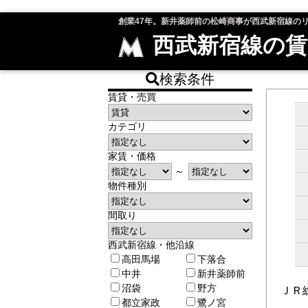
創業47年。新井薬師前の松崎商事が西武新宿線の
西武新宿線の賃
検索条件
賃貸・売買
カテゴリ
家賃・価格
～
物件種別
間取り
西武新宿線・他沿線
高田馬場
下落合
中井
新井薬師前
沼袋
野方
ＪＲ
都立家政
鷺ノ宮