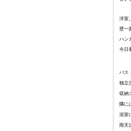
洋室
壁一
ハン
今日
バス
独立
収納
隣に
浴室
雨天