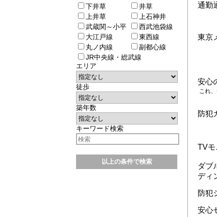
通勤
下井草
井草
上井草
上石神井
武蔵関～小平
西武池袋線
大江戸線
東西線
東京
丸ノ内線
副都心線
JR中央線・総武線
エリア
安心
徒歩
これ、
築年数
防犯
キーワード検索
TV
ダブ
ディ
防犯
安心