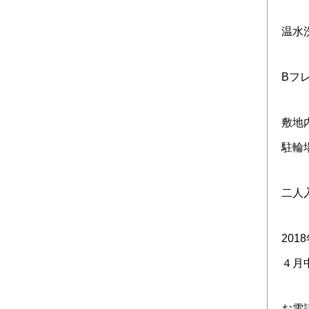
温水
Bフ
敷地
駐輪
二人
201
４月
お電