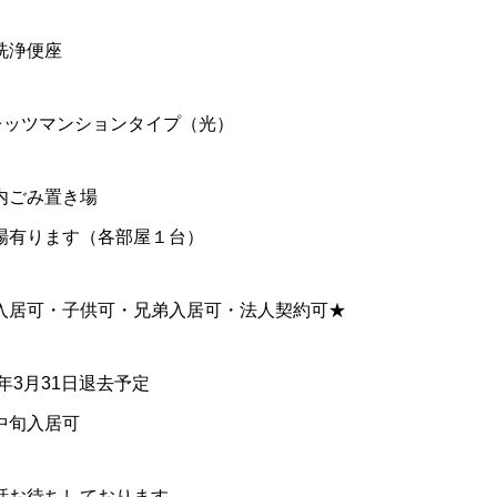
洗浄便座
レッツマンションタイプ（光）
内ごみ置き場
場有ります（各部屋１台）
入居可・子供可・兄弟入居可・法人契約可★
8年3月31日退去予定
中旬入居可
話お待ちしております