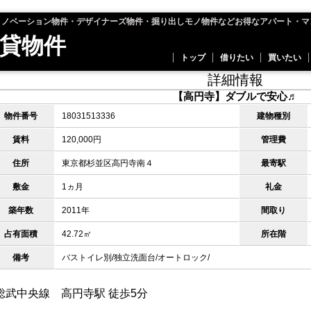
リノベーション物件・デザイナーズ物件・掘り出しモノ物件などお得なアパート・マ
貸物件
トップ
借りたい
買いたい
詳細情報
【高円寺】ダブルで安心♬
物件番号
18031513336
建物種別
賃料
120,000円
管理費
住所
東京都杉並区高円寺南４
最寄駅
敷金
1ヵ月
礼金
築年数
2011年
間取り
占有面積
42.72㎡
所在階
備考
バストイレ別/独立洗面台/オートロック/
総武中央線 高円寺駅 徒歩5分