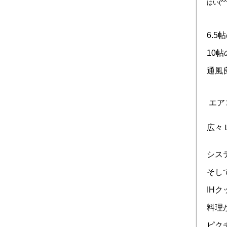
はい(
6.
10
通風
エア
広々
シス
そし
IH
料理
ピク