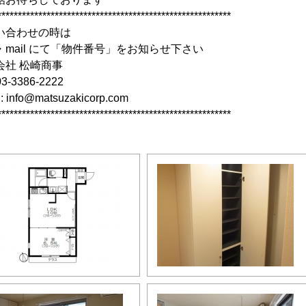
*********************************************************
い合わせの時は
・mail にて「物件番号」をお知らせ下さい
会社 松崎商事
03-3386-2222
: info@matsuzakicorp.com
*********************************************************