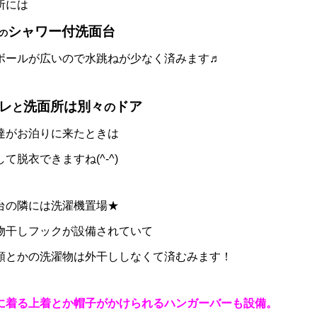
所には
シャワー付洗面台
の
ボールが広いので水跳ねが少なく済みます♬
レ
洗面所は
別々
ドア
と
の
達がお泊りに来たときは
て脱衣できますね(^-^)
台の隣には洗濯機置場★
物干しフックが設備されていて
類とかの洗濯物は外干ししなくて済むみます！
に着る上着とか帽子がかけられるハンガーバーも設備。