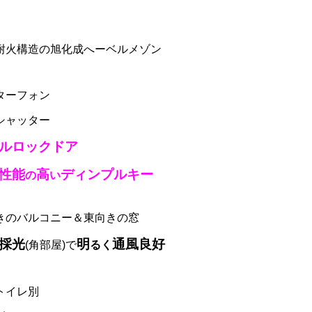
耐火構造の旭化成へーベルメゾン
ターフォン
シャッター
ルロックドア
性能
高
ディンプルキー
の
い
きのバルコニー＆東向きの窓
採光
明
通風良好
(角部屋)で
るく
トイレ別