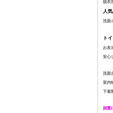
脱衣
人気
洗面
トイ
お友
安心し
洗面
室内
下着
頻繁