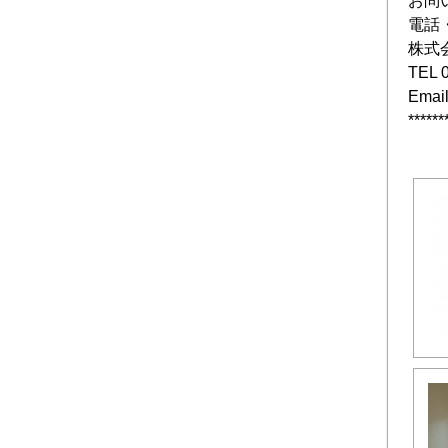
お問
電話
株式
TEL 
Email
******