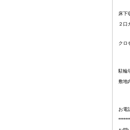
床下収
２口
クロゼ
駐輪
敷地
お電
******