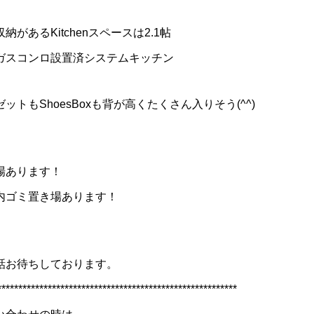
納があるKitchenスペースは2.1帖
ガスコンロ設置済システムキッチン
ットもShoesBoxも背が高くたくさん入りそう(^^)
場あります！
内ゴミ置き場あります！
話お待ちしております。
*********************************************************