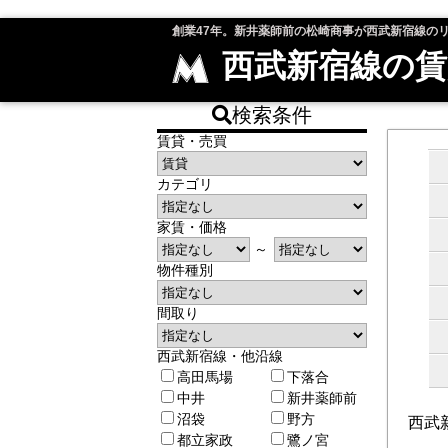
創業47年。新井薬師前の松崎商事が西武新宿線の
西武新宿線の賃
検索条件
賃貸・売買
カテゴリ
家賃・価格
～
物件種別
間取り
西武新宿線・他沿線
高田馬場
下落合
中井
新井薬師前
沼袋
野方
西武
都立家政
鷺ノ宮