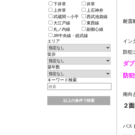
下井草
井草
上井草
上石神井
武蔵関～小平
西武池袋線
耐震
大江戸線
東西線
丸ノ内線
副都心線
JR中央線・総武線
エリア
イン
防犯
徒歩
ダブ
築年数
防犯
キーワード検索
南向
２面
バス