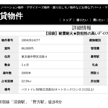
リノベーション物件・デザイナーズ物件・掘り出しモノ物件などお得なアパート・マ
貸物件
トップ
借りたい
買いたい
詳細情報
【沼袋】耐震耐火★防犯性の高いﾃﾞｨﾝﾌﾟ
物件番号
18042614277
建物種別
賃料
66,000円
管理費
住所
東京都中野区沼袋４
最寄駅
敷金
1ヵ月
礼金
築年数
2005年
間取り
占有面積
22.59㎡
所在階
備考
バストイレ別/独立洗面台/オートロック/コンロ２口以上/
新宿線「沼袋駅」「野方駅」徒歩8分