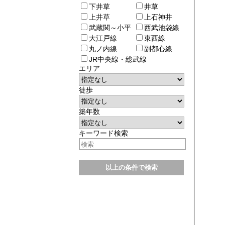
下井草
井草
上井草
上石神井
武蔵関～小平
西武池袋線
大江戸線
東西線
丸ノ内線
副都心線
JR中央線・総武線
エリア
徒歩
築年数
キーワード検索