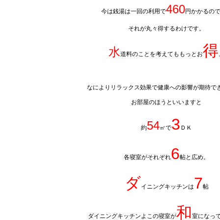
460
今は銭湯は一回の利用で
円かかるの
それが丸々得するわけです。
得
水
道料のことを考えてももっとお
なによりリラックス効果で健康への影響が期待で
お部屋のほうといいますと
3
54
約
㎡で
ＤＫ
6
各寝室がそれぞれ
帖と広め。
ダ
7
イニングキッチンは
帖
和
ダイニングキッチンよこの寝室が
室になっ