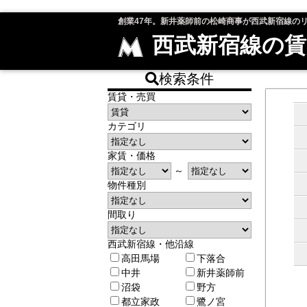
創業47年。新井薬師前の松崎商事が西武新宿線の
西武新宿線の賃
検索条件
賃貸・売買
カテゴリ
家賃・価格
～
物件種別
間取り
西武新宿線・他沿線
高田馬場
下落合
中井
新井薬師前
沼袋
野方
都立家政
鷺ノ宮