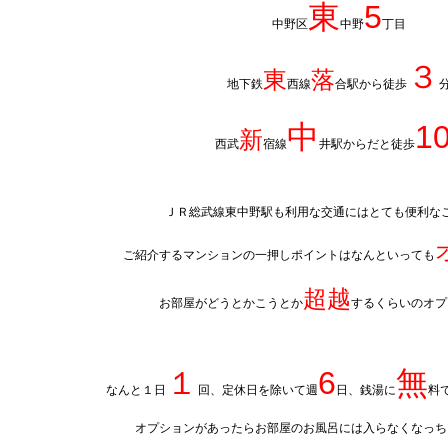
東
5
中野区
中野
丁目
３
東
落
地下鉄
西線
合駅から徒歩
中
1
新
西武
宿線
井駅からだと徒歩
ＪＲ総武線東中野駅も利用な交通にはとても便利な
ご紹介するマンションの一押しポイントはなんといっても
超越
お部屋がどうとかこうとか
するくらいのオプ
１
6
無
なんと１日
回、定休日を除いて週
日、銭湯に
料
オプションがあったらお部屋のお風呂には入らなくなっち