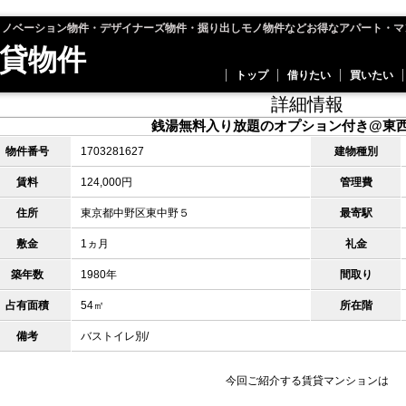
リノベーション物件・デザイナーズ物件・掘り出しモノ物件などお得なアパート・マ
貸物件
トップ
借りたい
買いたい
詳細情報
銭湯無料入り放題のオプション付き@東
物件番号
1703281627
建物種別
賃料
124,000円
管理費
住所
東京都中野区東中野５
最寄駅
敷金
1ヵ月
礼金
築年数
1980年
間取り
占有面積
54㎡
所在階
備考
バストイレ別/
今回ご紹介する賃貸マンションは