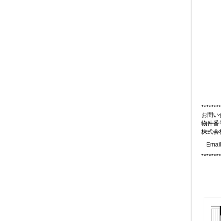
********
お問い
物件番
********