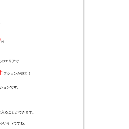
分
0
分
このエリアで
オ
プションが魅力！
ションです。
で入ることができます。
ゃいそうですね。