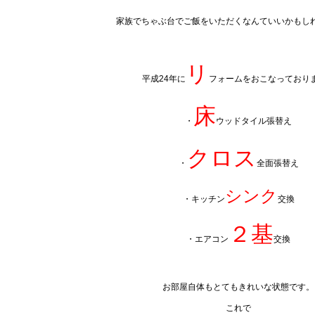
家族でちゃぶ台でご飯をいただくなんていいかもし
リ
平成24年に
フォームをおこなっており
床
・
ウッドタイル張替え
クロス
・
全面張替え
シンク
・キッチン
交換
２基
・エアコン
交換
お部屋自体もとてもきれいな状態です。
これで