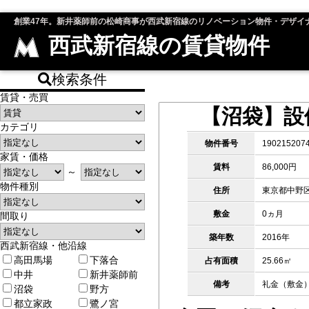
創業47年。新井薬師前の松崎商事が西武新宿線のリノベーション物件・デザイ
西武新宿線の賃貸物件
検索条件
賃貸・売買
【沼袋】設
カテゴリ
物件番号
190215207
家賃・価格
賃料
86,000円
～
物件種別
住所
東京都中野
敷金
0ヵ月
間取り
築年数
2016年
西武新宿線・他沿線
高田馬場
下落合
占有面積
25.66㎡
中井
新井薬師前
備考
礼金（敷金）
沼袋
野方
都立家政
鷺ノ宮