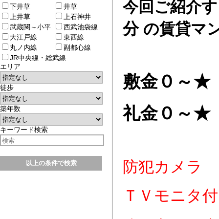
今回ご紹介す
下井草
井草
上井草
上石神井
分
の賃貸マ
武蔵関～小平
西武池袋線
大江戸線
東西線
丸ノ内線
副都心線
JR中央線・総武線
エリア
敷金０～★
徒歩
礼金０～★
築年数
キーワード検索
防犯カメラ
ＴＶモニタ付