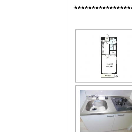
****************