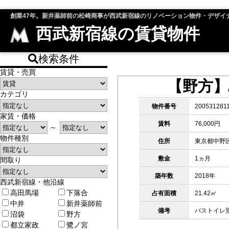
創業47年。新井薬師前の松崎商事が西武新宿線のリノベーション物件・デザイ
西武新宿線の賃貸物件
検索条件
賃貸・売買
【野方
カテゴリ
物件番号
200531281
家賃・価格
賃料
76,000円
～
物件種別
住所
東京都中野
敷金
1ヵ月
間取り
築年数
2018年
西武新宿線・他沿線
高田馬場
下落合
占有面積
21.42㎡
中井
新井薬師前
備考
バストイレ別
沼袋
野方
都立家政
鷺ノ宮