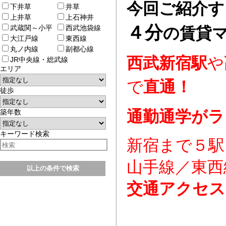
今回ご紹介す
下井草
井草
上井草
上石神井
４分
武蔵関～小平
西武池袋線
の賃貸
大江戸線
東西線
丸ノ内線
副都心線
西武新宿駅
や
JR中央線・総武線
エリア
で
直通！
徒歩
通勤通学がラ
築年数
キーワード検索
新宿まで５駅
山手線／東西
交通アクセス