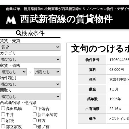
創業47年。新井薬師前の松崎商事が西武新宿線のリノベーション物件・デザイ
西武新宿線の賃貸物件
検索条件
賃貸・売買
文句のつける
カテゴリ
物件番号
170604486
家賃・価格
賃料
68,000円
～
物件種別
住所
東京都中野
敷金
1ヵ月
間取り
築年数
1995年
西武新宿線・他沿線
高田馬場
下落合
占有面積
22.16㎡
中井
新井薬師前
備考
バストイレ別
沼袋
野方
都立家政
鷺ノ宮