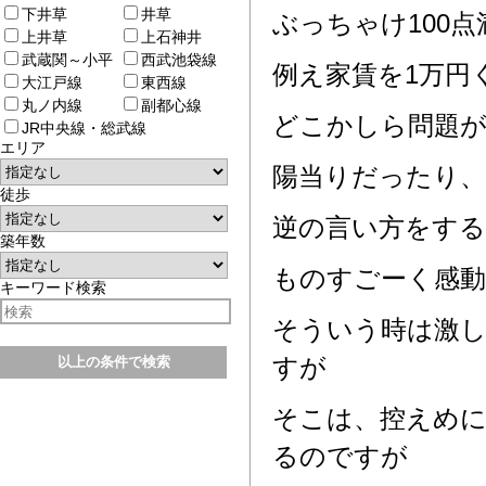
下井草
井草
ぶっちゃけ100
上井草
上石神井
武蔵関～小平
西武池袋線
例え家賃を1万円
大江戸線
東西線
丸ノ内線
副都心線
どこかしら問題
JR中央線・総武線
エリア
陽当りだったり、
徒歩
逆の言い方をする
築年数
ものすごーく感
キーワード検索
そういう時は激
すが
そこは、控えめ
るのですが