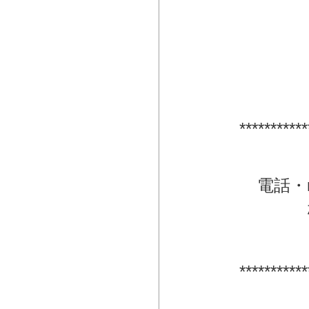
***********
電話・
***********