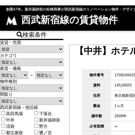
創業47年。新井薬師前の松崎商事が西武新宿線のリノベーション物件・デザイ
西武新宿線の賃貸物件
検索条件
賃貸・売買
【中井】ホテ
カテゴリ
家賃・価格
～
物件番号
170924842
物件種別
賃料
145,000円
間取り
住所
東京都新宿
敷金
1ヵ月
西武新宿線・他沿線
高田馬場
下落合
築年数
2009年
中井
新井薬師前
沼袋
野方
占有面積
㎡
都立家政
鷺ノ宮