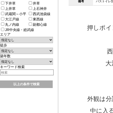
備考
バストイレ別
下井草
井草
上井草
上石神井
武蔵関～小平
西武池袋線
大江戸線
東西線
丸ノ内線
副都心線
押しポイ
JR中央線・総武線
エリア
徒歩
西
築年数
大
キーワード検索
外観は分
中に入